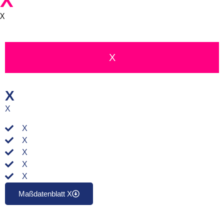
X
X
X
X
X
X
X
X
X
X
Maßdatenblatt X