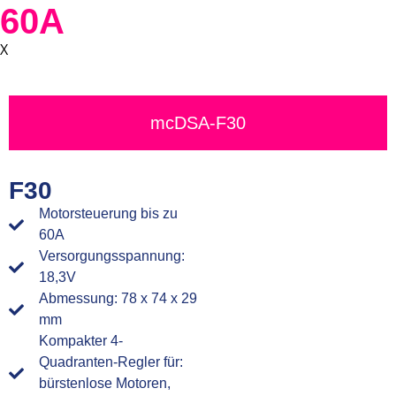
60A
X
mcDSA-F30
F30
Motorsteuerung bis zu
60A
Versorgungsspannung:
18,3V
Abmessung: 78 x 74 x 29
mm
Kompakter 4-
Quadranten-Regler für:
bürstenlose Motoren,