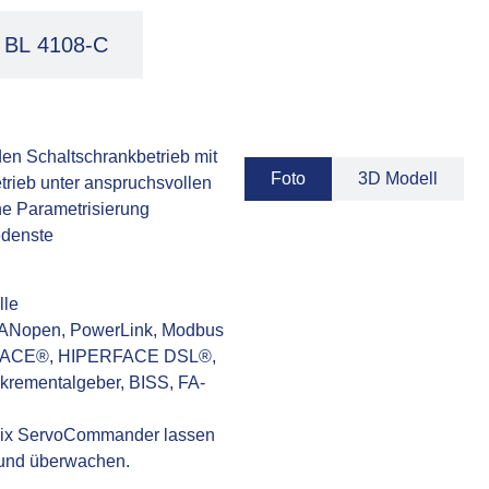
BL 4108-C
 den Schaltschrankbetrieb mit
Foto
3D Modell
trieb unter anspruchsvollen
he Parametrisierung
edenste
lle
CANopen, PowerLink, Modbus
ERFACE®, HIPERFACE DSL®,
nkrementalgeber, BISS, FA-
nix ServoCommander lassen
 und überwachen.