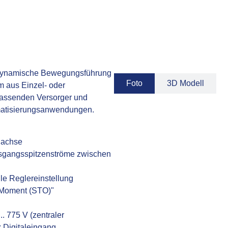
ür dynamische Bewegungsführung
Foto
3D Modell
aus Einzel- oder
passenden Versorger und
omatisierungsanwendungen.
lachse
usgangsspitzenströme zwischen
le Reglereinstellung
s Moment (STO)"
. 775 V (zentraler
 Digitaleingang